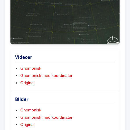
Videoer
Gnomonisk
Gnomonisk med koordinater
Original
Bilder
Gnomonisk
Gnomonisk med koordinater
Original