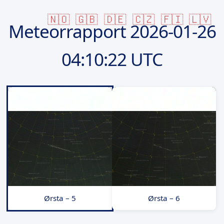
🇳🇴
🇬🇧
🇩🇪
🇨🇿
🇫🇮
🇱🇻
Meteorrapport
2026-01-26
04:10:22 UTC
Ørsta – 5
Ørsta – 6