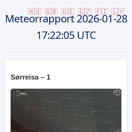
🇳🇴
🇬🇧
🇩🇪
🇨🇿
🇫🇮
🇱🇻
Meteorrapport
2026-01-28
17:22:05 UTC
Sørreisa – 1