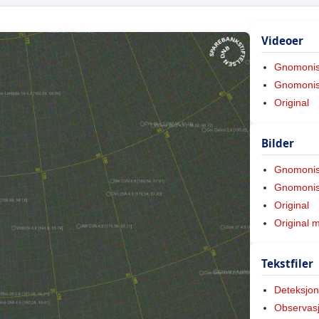
Videoer
Gnomoni
Gnomonis
Original
Bilder
Gnomoni
Gnomonis
Original
Original 
Tekstfiler
Deteksjon
Observas