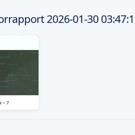
orrapport
2026-01-30
03:47:
a – 7