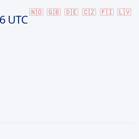
🇳🇴
🇬🇧
🇩🇪
🇨🇿
🇫🇮
🇱🇻
16 UTC