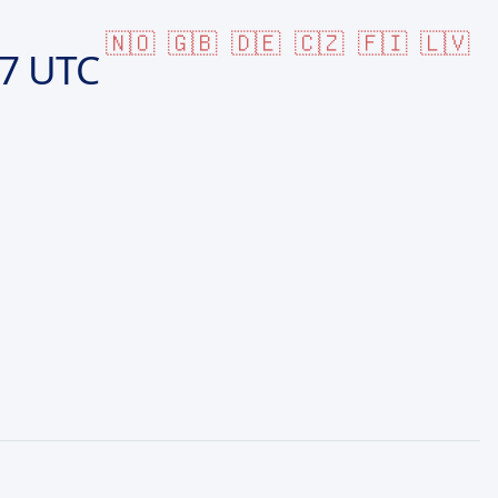
🇳🇴
🇬🇧
🇩🇪
🇨🇿
🇫🇮
🇱🇻
07 UTC