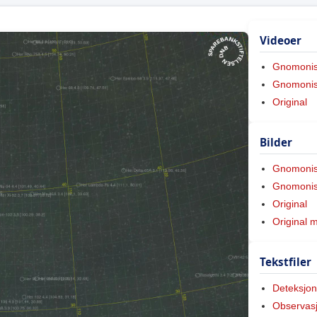
Videoer
Gnomoni
Gnomonis
Original
Bilder
Gnomoni
Gnomonis
Original
Original 
Tekstfiler
Deteksjon
Observas