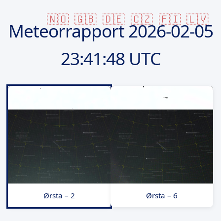
🇳🇴
🇬🇧
🇩🇪
🇨🇿
🇫🇮
🇱🇻
Meteorrapport
2026-02-05
23:41:48 UTC
Ørsta – 2
Ørsta – 6