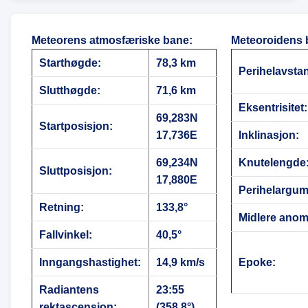
Meteorens atmosfæriske bane
:
Meteoroidens 
Starthøgde:
78,3 km
Perihelavsta
Slutthøgde:
71,6 km
Eksentrisitet:
69,283N
Startposisjon:
17,736E
Inklinasjon:
69,234N
Knutelengde
Sluttposisjon:
17,880E
Perihelargum
Retning:
133,8°
Midlere anoma
Fallvinkel:
40,5°
Inngangshastighet:
14,9 km/s
Epoke:
Radiantens
23:55
rektascensjon:
(358,8°)