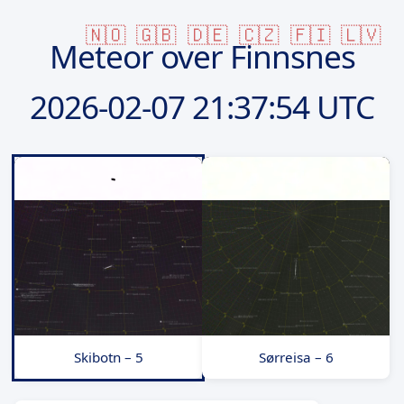
🇳🇴
🇬🇧
🇩🇪
🇨🇿
🇫🇮
🇱🇻
Meteor over Finnsnes
2026-02-07
21:37:54 UTC
Skibotn – 5
Sørreisa – 6