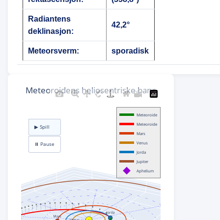
Radiantens
42,2°
deklinasjon:
Meteorsverm:
sporadisk