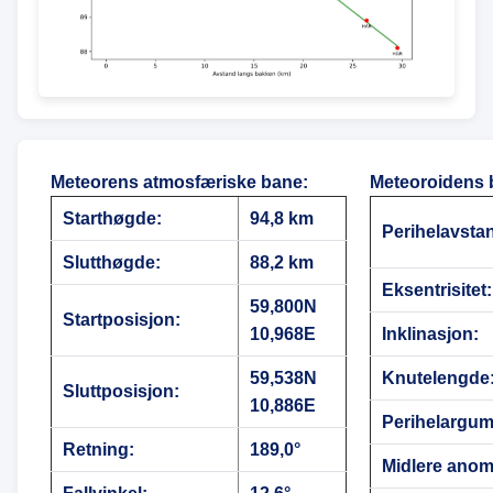
Meteorens atmosfæriske bane
:
Meteoroidens 
Starthøgde:
94,8 km
Perihelavsta
Slutthøgde:
88,2 km
Eksentrisitet:
59,800N
Startposisjon:
10,968E
Inklinasjon:
59,538N
Knutelengde
Sluttposisjon:
10,886E
Perihelargum
Retning:
189,0°
Midlere anoma