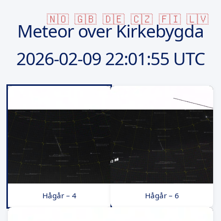
🇳🇴
🇬🇧
🇩🇪
🇨🇿
🇫🇮
🇱🇻
Meteor over Kirkebygda
2026-02-09
22:01:55 UTC
Hågår – 4
Hågår – 6