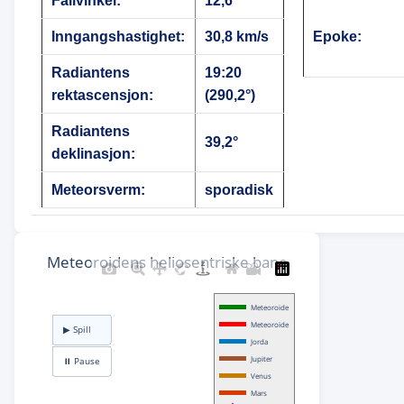
Fallvinkel:
12,6°
Inngangshastighet:
30,8 km/s
Epoke:
Radiantens
19:20
rektascensjon:
(290,2°)
Radiantens
39,2°
deklinasjon:
Meteorsverm:
sporadisk