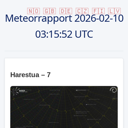
🇳🇴
🇬🇧
🇩🇪
🇨🇿
🇫🇮
🇱🇻
Meteorrapport
2026-02-10
03:15:52 UTC
Harestua – 7