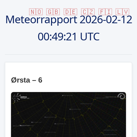
🇳🇴
🇬🇧
🇩🇪
🇨🇿
🇫🇮
🇱🇻
Meteorrapport
2026-02-12
00:49:21 UTC
Ørsta – 6