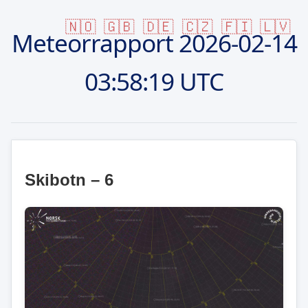
🇳🇴
🇬🇧
🇩🇪
🇨🇿
🇫🇮
🇱🇻
Meteorrapport
2026-02-14
03:58:19 UTC
Skibotn – 6