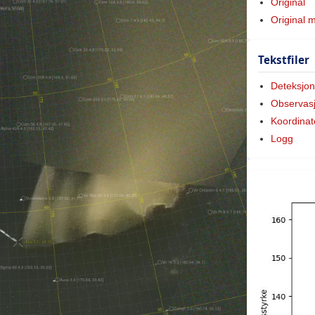
Original
Original 
Tekstfiler
Deteksjon
Observas
Koordinat
Logg