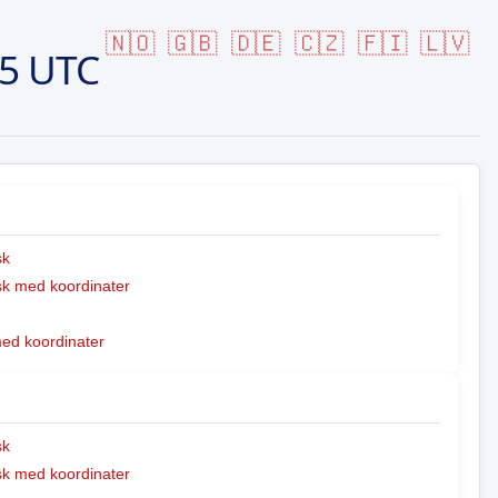
🇳🇴
🇬🇧
🇩🇪
🇨🇿
🇫🇮
🇱🇻
15 UTC
sk
k med koordinater
med koordinater
sk
k med koordinater