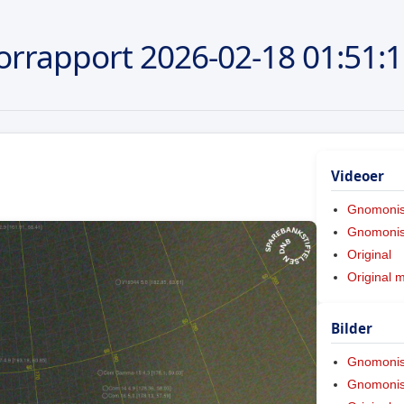
orrapport
2026-02-18
01:51:
Videoer
Gnomoni
Gnomonis
Original
Original 
Bilder
Gnomoni
Gnomonis