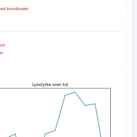
med koordinater
jon
er