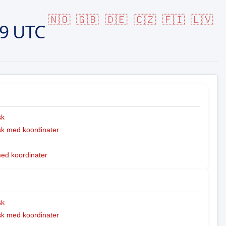
🇳🇴
🇬🇧
🇩🇪
🇨🇿
🇫🇮
🇱🇻
19 UTC
sk
k med koordinater
med koordinater
sk
k med koordinater