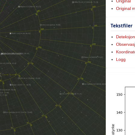
Original
Original 
Tekstfiler
Deteksjon
Observas
Koordinat
Logg