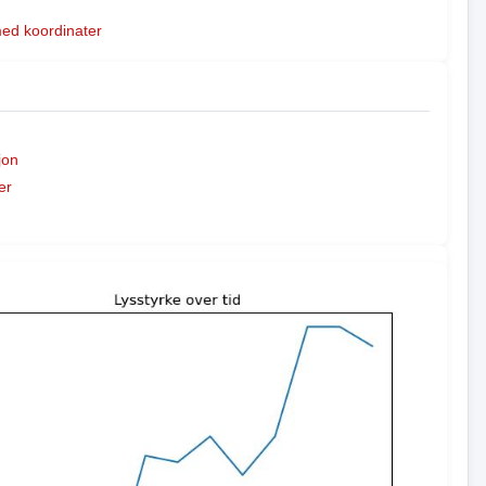
med koordinater
jon
er