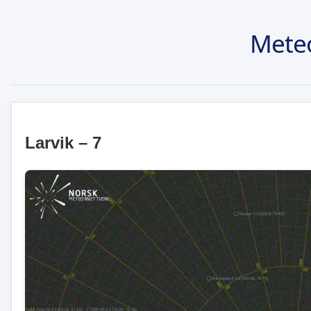
Mete
Larvik – 7