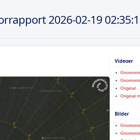
orrapport
2026-02-19
02:35:
Videoer
Gnomoni
Gnomonis
Original
Original 
Bilder
Gnomoni
Gnomonis