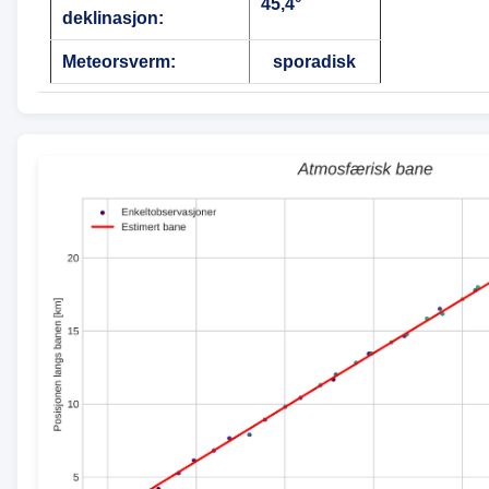
45,4°
deklinasjon:
Meteorsverm:
sporadisk