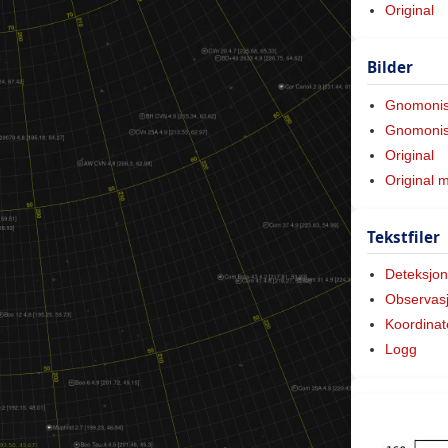
Original
Bilder
Gnomoni
Gnomonis
Original
Original 
Tekstfiler
Deteksjon
Observas
Koordinat
Logg