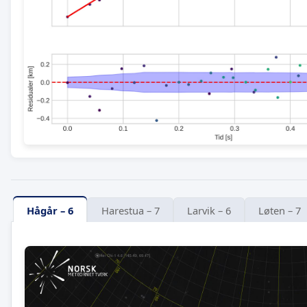
Hågår – 6
Harestua – 7
Larvik – 6
Løten – 7