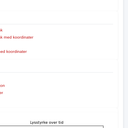
sk
k med koordinater
med koordinater
jon
er