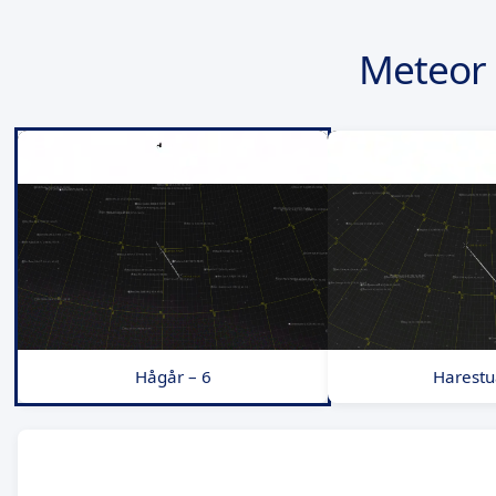
Meteor 
Hågår – 6
Harestu