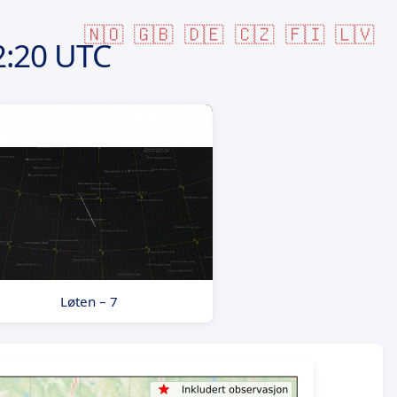
🇳🇴
🇬🇧
🇩🇪
🇨🇿
🇫🇮
🇱🇻
2:20 UTC
Løten – 7