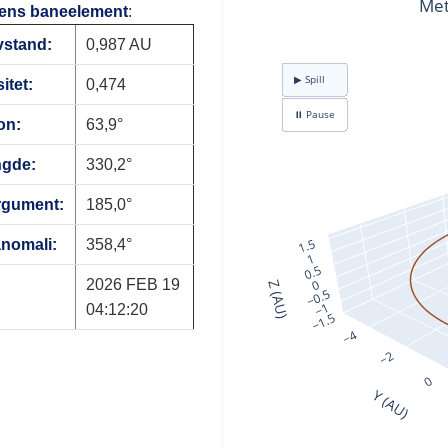
ens baneelement
:
vstand:
0,987 AU
itet:
0,474
on:
63,9°
ngde:
330,2°
rgument:
185,0°
anomali:
358,4°
2026 FEB 19
04:12:20