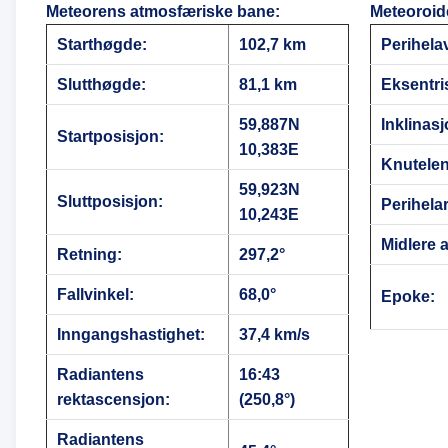
Meteorens atmosfæriske bane
:
Meteoroid
Starthøgde:
102,7 km
Perihela
Slutthøgde:
81,1 km
Eksentris
59,887N
Inklinasj
Startposisjon:
10,383E
Knutele
59,923N
Sluttposisjon:
Perihela
10,243E
Midlere 
Retning:
297,2°
Fallvinkel:
68,0°
Epoke:
Inngangshastighet:
37,4 km/s
Radiantens
16:43
rektascensjon:
(250,8°)
Radiantens