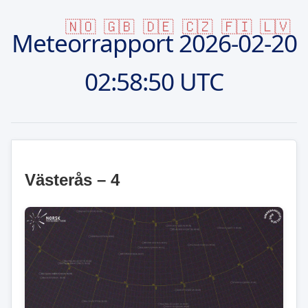
🇳🇴
🇬🇧
🇩🇪
🇨🇿
🇫🇮
🇱🇻
Meteorrapport
2026-02-20
02:58:50 UTC
Västerås – 4