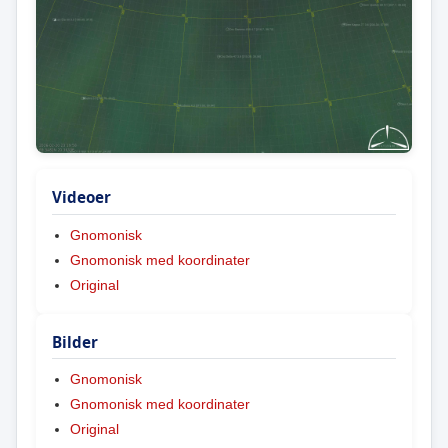
Videoer
Gnomonisk
Gnomonisk med koordinater
Original
Bilder
Gnomonisk
Gnomonisk med koordinater
Original