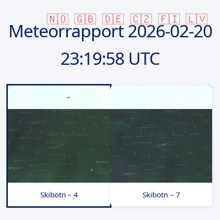
🇳🇴
🇬🇧
🇩🇪
🇨🇿
🇫🇮
🇱🇻
Meteorrapport
2026-02-20
23:19:58 UTC
Skibotn – 4
Skibotn – 7