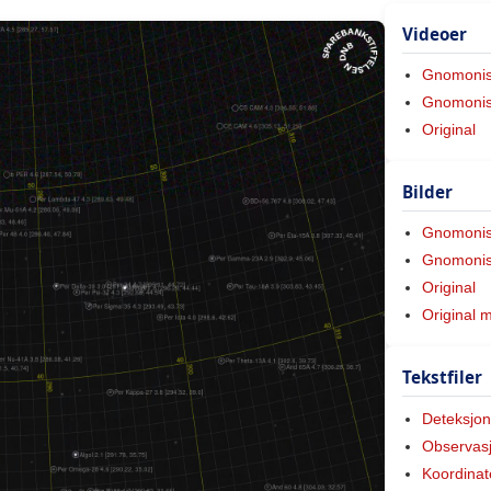
Videoer
Gnomoni
Gnomonis
Original
Bilder
Gnomoni
Gnomonis
Original
Original 
Tekstfiler
Deteksjon
Observas
Koordinat