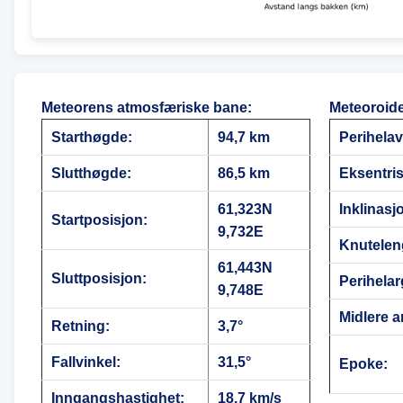
Meteorens atmosfæriske bane
:
Meteoroid
Starthøgde:
94,7 km
Perihela
Slutthøgde:
86,5 km
Eksentris
61,323N
Inklinasj
Startposisjon:
9,732E
Knutelen
61,443N
Sluttposisjon:
Perihela
9,748E
Midlere a
Retning:
3,7°
Fallvinkel:
31,5°
Epoke:
Inngangshastighet:
18,7 km/s