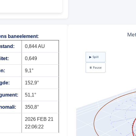
ens baneelement
:
vstand:
0,844 AU
itet:
0,649
on:
9,1°
gde:
152,9°
rgument:
51,1°
nomali:
350,8°
2026 FEB 21
22:06:22