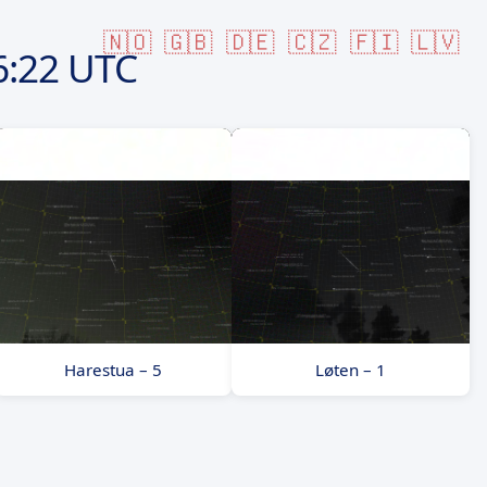
🇳🇴
🇬🇧
🇩🇪
🇨🇿
🇫🇮
🇱🇻
6:22 UTC
Harestua – 5
Løten – 1