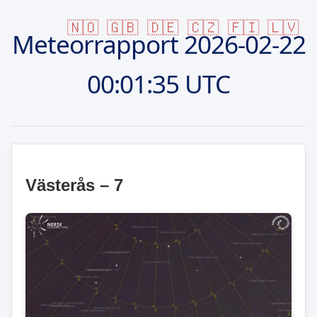
🇳🇴
🇬🇧
🇩🇪
🇨🇿
🇫🇮
🇱🇻
Meteorrapport
2026-02-22
00:01:35 UTC
Västerås – 7