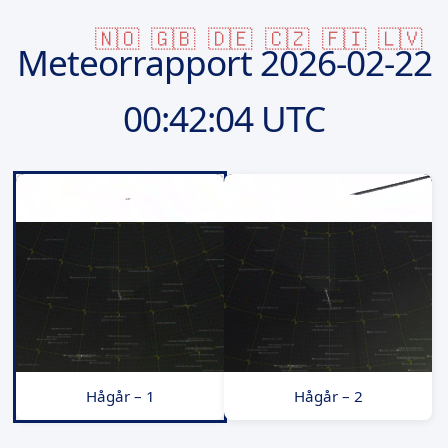
🇳🇴
🇬🇧
🇩🇪
🇨🇿
🇫🇮
🇱🇻
Meteorrapport
2026-02-22
00:42:04 UTC
Hågår – 1
Hågår – 2