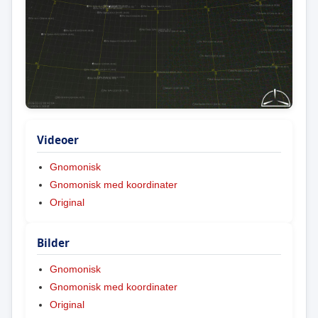
Videoer
Gnomonisk
Gnomonisk med koordinater
Original
Bilder
Gnomonisk
Gnomonisk med koordinater
Original