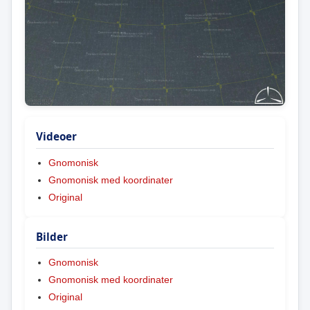
Videoer
Gnomonisk
Gnomonisk med koordinater
Original
Bilder
Gnomonisk
Gnomonisk med koordinater
Original