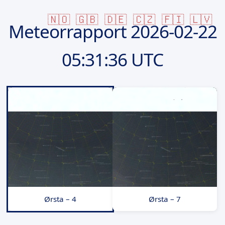
🇳🇴
🇬🇧
🇩🇪
🇨🇿
🇫🇮
🇱🇻
Meteorrapport
2026-02-22
05:31:36 UTC
Ørsta – 4
Ørsta – 7