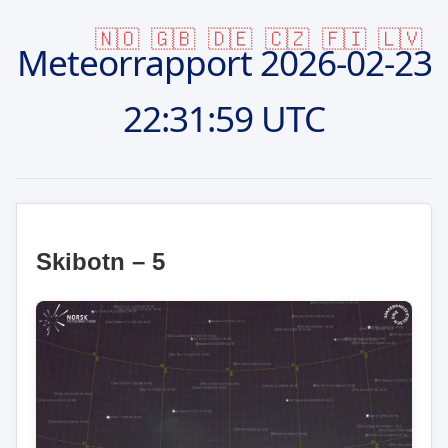
🇳🇴
🇬🇧
🇩🇪
🇨🇿
🇫🇮
🇱🇻
Meteorrapport
2026-02-23
22:31:59 UTC
Skibotn – 5