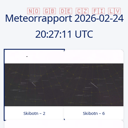
🇳🇴
🇬🇧
🇩🇪
🇨🇿
🇫🇮
🇱🇻
Meteorrapport
2026-02-24
20:27:11 UTC
Skibotn – 2
Skibotn – 6