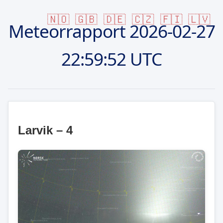
🇳🇴
🇬🇧
🇩🇪
🇨🇿
🇫🇮
🇱🇻
Meteorrapport
2026-02-27
22:59:52 UTC
Larvik – 4