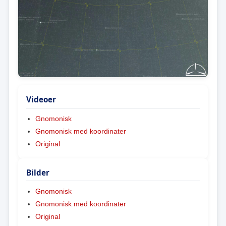
Videoer
Gnomonisk
Gnomonisk med koordinater
Original
Bilder
Gnomonisk
Gnomonisk med koordinater
Original