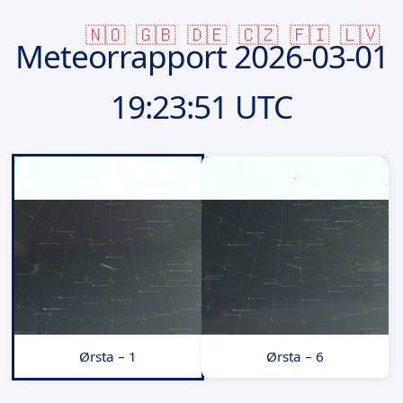
🇳🇴
🇬🇧
🇩🇪
🇨🇿
🇫🇮
🇱🇻
Meteorrapport
2026-03-01
19:23:51 UTC
Ørsta – 1
Ørsta – 6