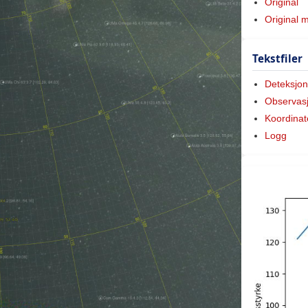
Original
Original 
Tekstfiler
Deteksjon
Observas
Koordinat
Logg