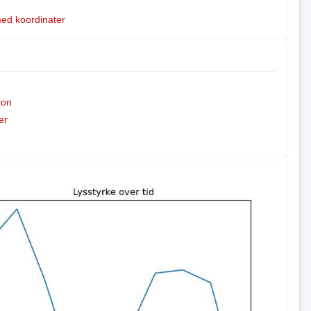
med koordinater
jon
er