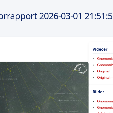
orrapport
2026-03-01
21:51:
Videoer
Gnomoni
Gnomonis
Original
Original 
Bilder
Gnomoni
Gnomonis