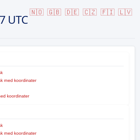
🇳🇴
🇬🇧
🇩🇪
🇨🇿
🇫🇮
🇱🇻
57 UTC
sk
k med koordinater
med koordinater
sk
k med koordinater