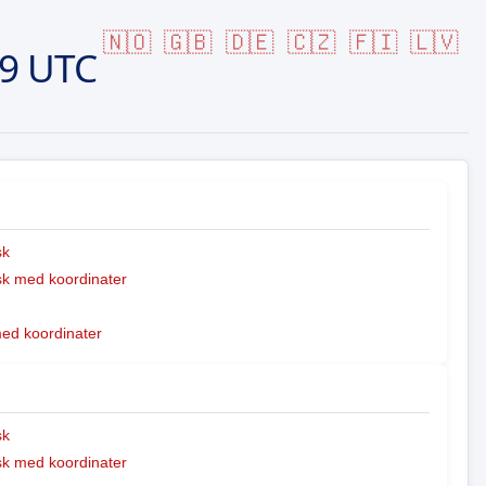
🇳🇴
🇬🇧
🇩🇪
🇨🇿
🇫🇮
🇱🇻
09 UTC
sk
k med koordinater
med koordinater
sk
k med koordinater