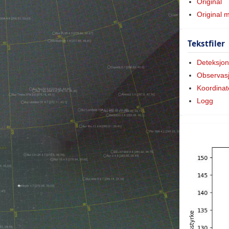
Original
Original 
Tekstfiler
Deteksjon
Observas
Koordinat
Logg