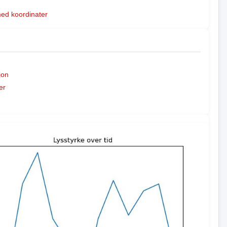
med koordinater
jon
er