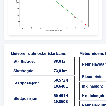
Meteorens atmosfæriske bane
:
Meteoroidens 
Starthøgde:
88,6 km
Perihelavsta
Slutthøgde:
73,0 km
Eksentrisitet:
60,572N
Startposisjon:
10,648E
Inklinasjon:
60,491N
Knutelengde
Sluttposisjon:
10,850E
Perihelargum