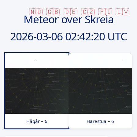
🇳🇴
🇬🇧
🇩🇪
🇨🇿
🇫🇮
🇱🇻
Meteor over Skreia
2026-03-06
02:42:20 UTC
Hågår – 6
Harestua – 6