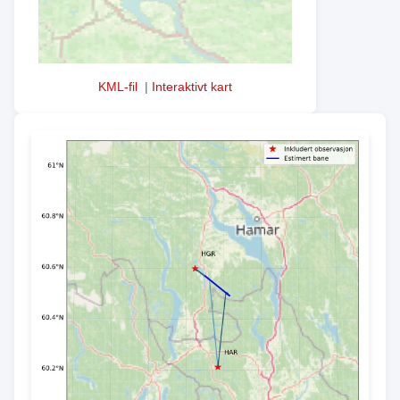
KML-fil
|
Interaktivt kart