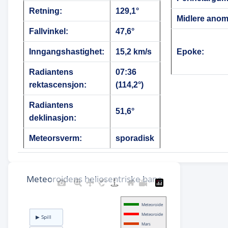
Retning:
129,1°
Midlere anoma
Fallvinkel:
47,6°
Inngangshastighet:
15,2 km/s
Epoke:
Radiantens
07:36
rektascensjon:
(114,2°)
Radiantens
51,6°
deklinasjon:
Meteorsverm:
sporadisk