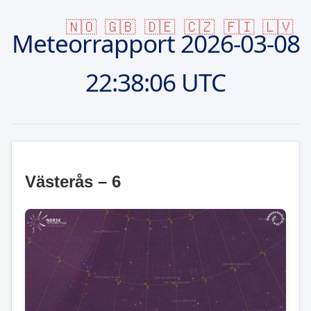
🇳🇴
🇬🇧
🇩🇪
🇨🇿
🇫🇮
🇱🇻
Meteorrapport
2026-03-08
22:38:06 UTC
Västerås – 6