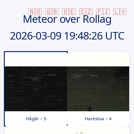
🇳🇴
🇬🇧
🇩🇪
🇨🇿
🇫🇮
🇱🇻
Meteor over Rollag
2026-03-09
19:48:26 UTC
Hågår – 5
Harestua – 4