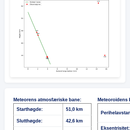
Meteorens atmosfæriske bane
:
Meteoroidens 
Starthøgde:
51,0 km
Perihelavsta
Slutthøgde:
42,6 km
Eksentrisitet: