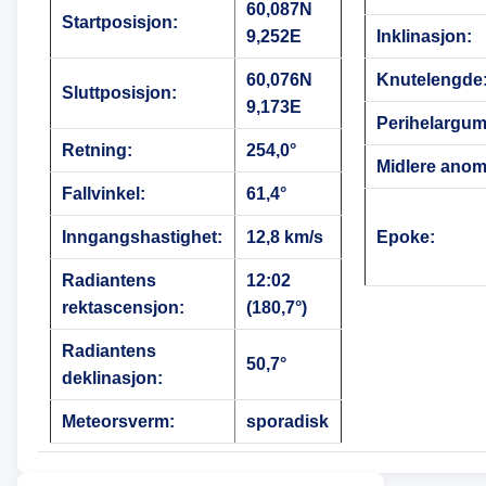
60,087N
Startposisjon:
9,252E
Inklinasjon:
60,076N
Knutelengde
Sluttposisjon:
9,173E
Perihelargum
Retning:
254,0°
Midlere anoma
Fallvinkel:
61,4°
Inngangshastighet:
12,8 km/s
Epoke:
Radiantens
12:02
rektascensjon:
(180,7°)
Radiantens
50,7°
deklinasjon:
Meteorsverm:
sporadisk