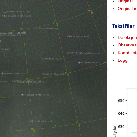
Original
Original 
Tekstfiler
Deteksjon
Observas
Koordinat
Logg