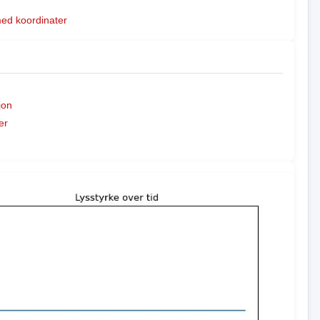
med koordinater
jon
er