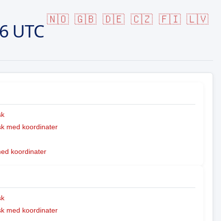
🇳🇴
🇬🇧
🇩🇪
🇨🇿
🇫🇮
🇱🇻
06 UTC
sk
k med koordinater
med koordinater
sk
k med koordinater