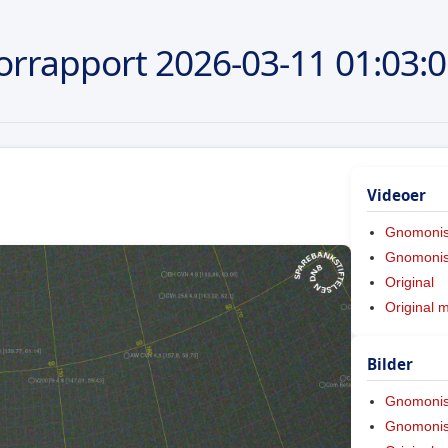
orrapport
2026-03-11
01:03:
Videoer
Gnomoni
Gnomonis
Original
Original 
Bilder
Gnomoni
Gnomonis