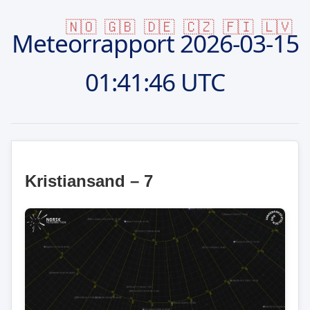
🇳🇴
🇬🇧
🇩🇪
🇨🇿
🇫🇮
🇱🇻
Meteorrapport
2026-03-15
01:41:46 UTC
Kristiansand – 7