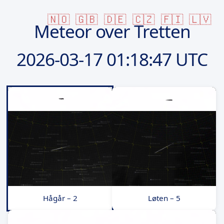
🇳🇴
🇬🇧
🇩🇪
🇨🇿
🇫🇮
🇱🇻
Meteor over Tretten
2026-03-17
01:18:47 UTC
Hågår – 2
Løten – 5