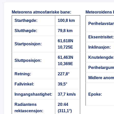
Meteorens atmosfæriske bane
:
Meteoroidens 
Starthøgde:
100,8 km
Perihelavsta
Slutthøgde:
79,8 km
Eksentrisitet:
61,618N
Startposisjon:
10,725E
Inklinasjon:
61,463N
Knutelengde
Sluttposisjon:
10,369E
Perihelargum
Retning:
227,8°
Midlere anoma
Fallvinkel:
39,5°
Inngangshastighet:
37,7 km/s
Epoke:
Radiantens
20:44
rektascensjon:
(311,1°)