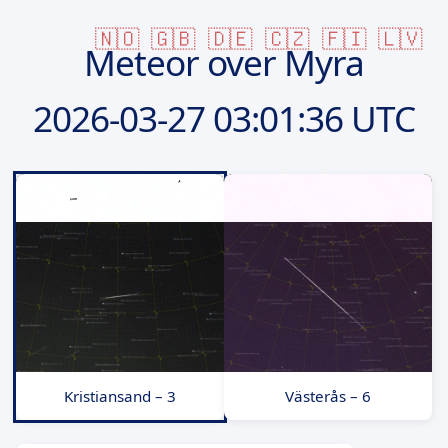
🇳🇴
🇬🇧
🇩🇪
🇨🇿
🇫🇮
🇱🇻
Meteor over Myra
2026-03-27
03:01:36 UTC
Kristiansand – 3
Västerås – 6