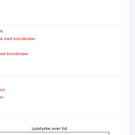
sk
k med koordinater
med koordinater
jon
er