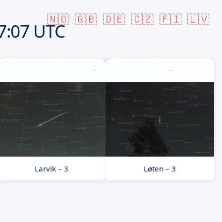
🇳🇴
🇬🇧
🇩🇪
🇨🇿
🇫🇮
🇱🇻
7:07 UTC
Larvik – 3
Løten – 3