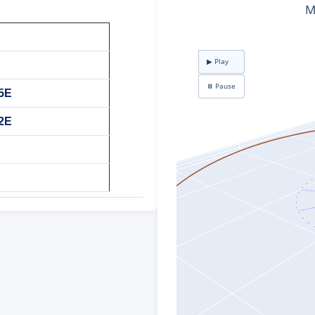
05E
92E