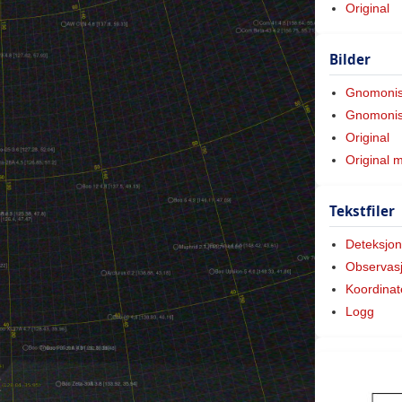
Original
Bilder
Gnomoni
Gnomonis
Original
Original 
Tekstfiler
Deteksjon
Observas
Koordinat
Logg