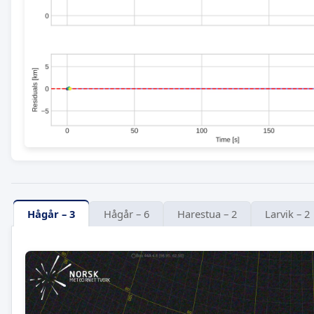
Hågår – 3
Hågår – 6
Harestua – 2
Larvik – 2