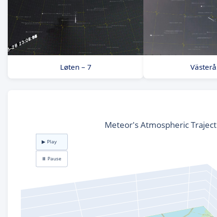
Løten – 7
Västerå