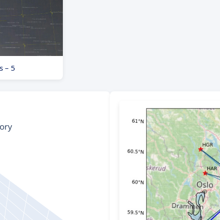
s – 5