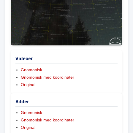
Videoer
Gnomonisk
Gnomonisk med koordinater
Original
Bilder
Gnomonisk
Gnomonisk med koordinater
Original