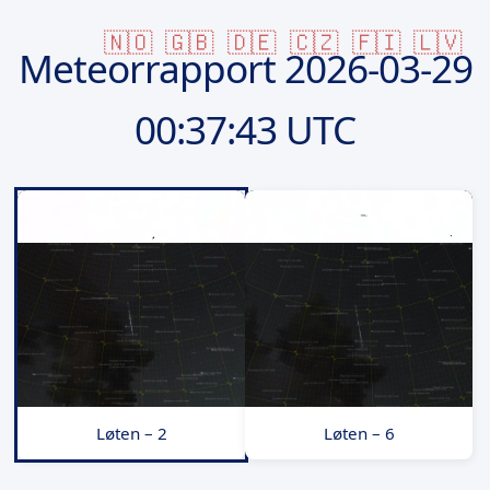
🇳🇴
🇬🇧
🇩🇪
🇨🇿
🇫🇮
🇱🇻
Meteorrapport
2026-03-29
00:37:43 UTC
Løten – 2
Løten – 6