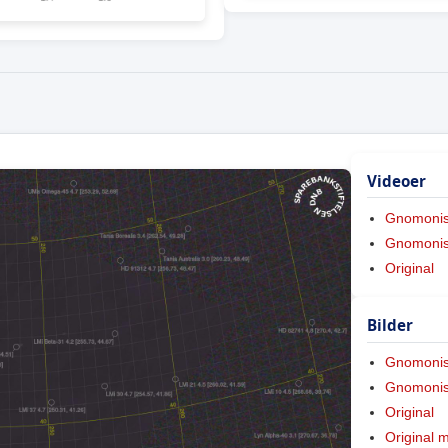
Videoer
Gnomoni
Gnomonis
Original
Bilder
Gnomoni
Gnomonis
Original
Original 