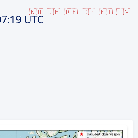
🇳🇴
🇬🇧
🇩🇪
🇨🇿
🇫🇮
🇱🇻
07:19 UTC