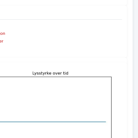
jon
er