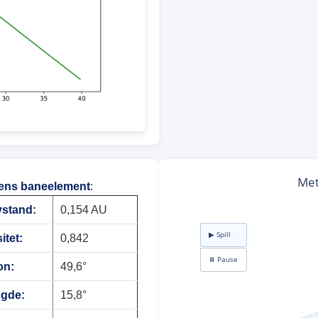
ens baneelement
:
vstand:
0,154 AU
itet:
0,842
on:
49,6°
ngde:
15,8°