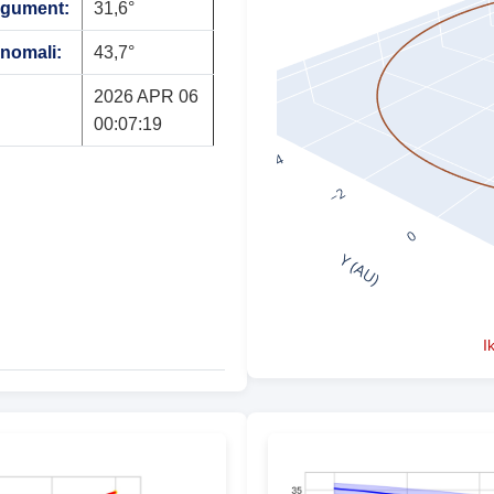
rgument:
31,6°
anomali:
43,7°
2026 APR 06
00:07:19
I