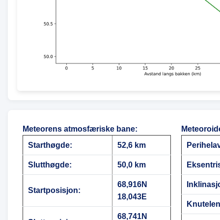
Meteorens atmosfæriske bane
:
Meteoroid
Starthøgde:
52,6 km
Perihela
Slutthøgde:
50,0 km
Eksentris
68,916N
Inklinasj
Startposisjon:
18,043E
Knutele
68,741N