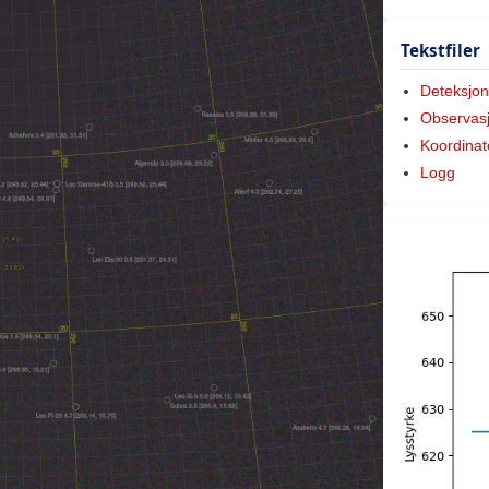
Tekstfiler
Deteksjon
Observas
Koordinat
Logg