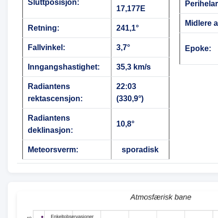
Sluttposisjon:
Perihela
17,177E
Midlere 
Retning:
241,1°
Fallvinkel:
3,7°
Epoke:
Inngangshastighet:
35,3 km/s
Radiantens
22:03
rektascensjon:
(330,9°)
Radiantens
10,8°
deklinasjon:
Meteorsverm:
sporadisk