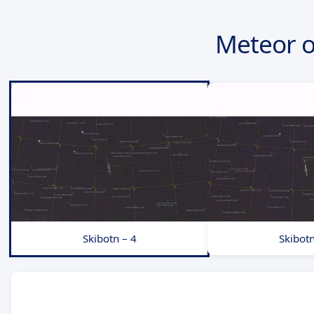
Meteor 
Skibotn – 4
Skibotn