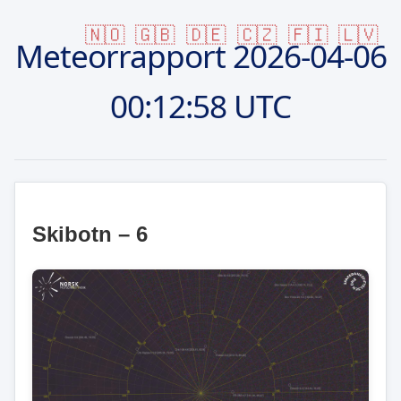
🇳🇴
🇬🇧
🇩🇪
🇨🇿
🇫🇮
🇱🇻
Meteorrapport
2026-04-06
00:12:58 UTC
Skibotn – 6