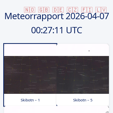
🇳🇴
🇬🇧
🇩🇪
🇨🇿
🇫🇮
🇱🇻
Meteorrapport
2026-04-07
00:27:11 UTC
Skibotn – 1
Skibotn – 5