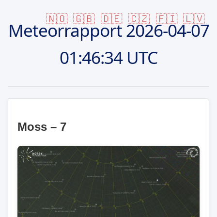
🇳🇴
🇬🇧
🇩🇪
🇨🇿
🇫🇮
🇱🇻
Meteorrapport
2026-04-07
01:46:34 UTC
Moss – 7