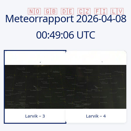
🇳🇴
🇬🇧
🇩🇪
🇨🇿
🇫🇮
🇱🇻
Meteorrapport
2026-04-08
00:49:06 UTC
Larvik – 3
Larvik – 4