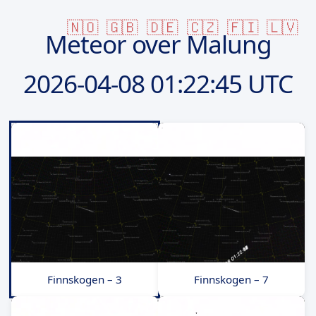
🇳🇴
🇬🇧
🇩🇪
🇨🇿
🇫🇮
🇱🇻
Meteor over Malung
2026-04-08
01:22:45 UTC
Finnskogen – 3
Finnskogen – 7