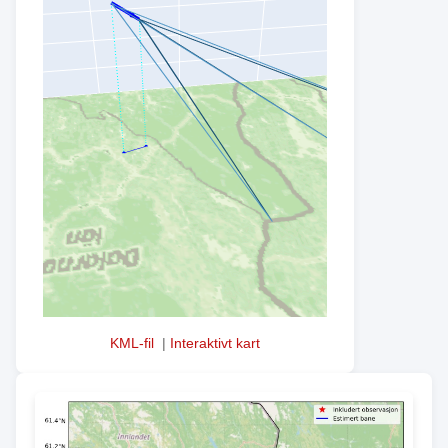
KML-fil
|
Interaktivt kart