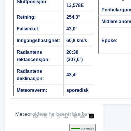
Sluttposisjon:
13,578E
Perihelargum
Retning:
254,3°
Midlere anoma
Fallvinkel:
43,0°
Inngangshastighet:
60,8 km/s
Epoke:
Radiantens
20:30
rektascensjon:
(307,6°)
Radiantens
43,4°
deklinasjon:
Meteorsverm:
sporadisk