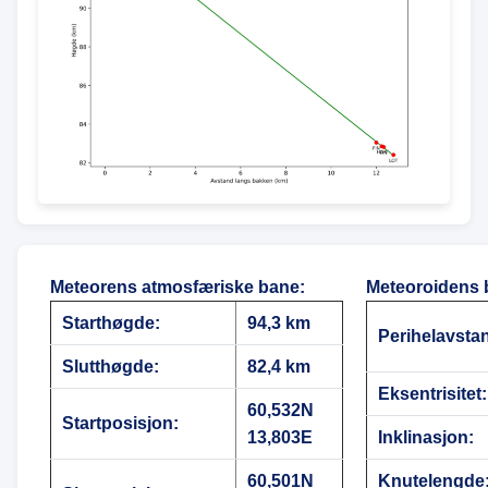
Meteorens atmosfæriske bane
:
Meteoroidens 
Starthøgde:
94,3 km
Perihelavsta
Slutthøgde:
82,4 km
Eksentrisitet:
60,532N
Startposisjon:
13,803E
Inklinasjon:
60,501N
Knutelengde