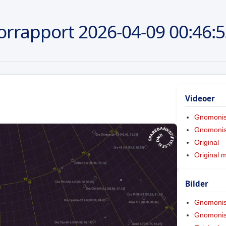
orrapport
2026-04-09
00:46:
Videoer
Gnomoni
Gnomonis
Original
Original 
Bilder
Gnomoni
Gnomonis