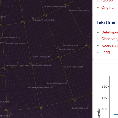
Original
Original 
Tekstfiler
Deteksjon
Observas
Koordinat
Logg