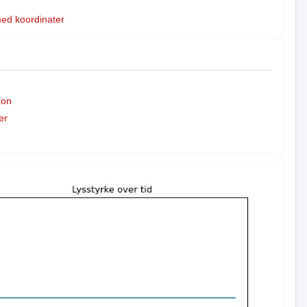
med koordinater
jon
er