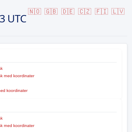
🇳🇴
🇬🇧
🇩🇪
🇨🇿
🇫🇮
🇱🇻
53 UTC
sk
k med koordinater
med koordinater
sk
k med koordinater