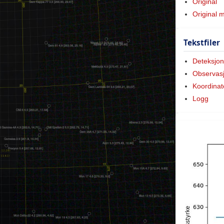
Original
Original 
Tekstfiler
Deteksjon
Observas
Koordinat
Logg