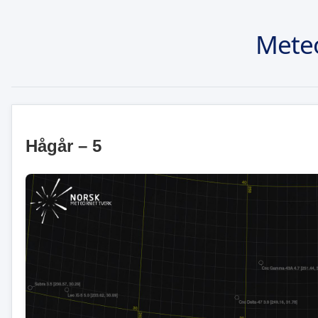
Mete
Hågår – 5