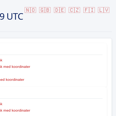
🇳🇴
🇬🇧
🇩🇪
🇨🇿
🇫🇮
🇱🇻
59 UTC
sk
k med koordinater
med koordinater
sk
k med koordinater