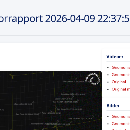
orrapport
2026-04-09
22:37:
Videoer
Gnomoni
Gnomonis
Original
Original 
Bilder
Gnomoni
Gnomonis