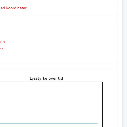
med koordinater
jon
er