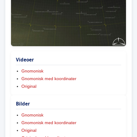
Videoer
Gnomonisk
Gnomonisk med koordinater
Original
Bilder
Gnomonisk
Gnomonisk med koordinater
Original