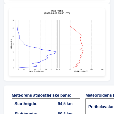
Meteorens atmosfæriske bane
:
Meteoroidens 
Starthøgde:
94,5 km
Perihelavsta
Slutthøgde:
80,8 km