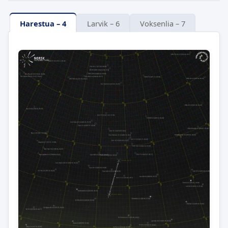
Harestua – 4
Larvik – 6
Voksenlia – 7