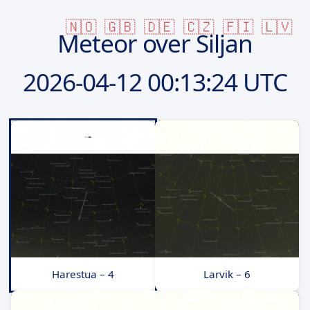
🇳🇴
🇬🇧
🇩🇪
🇨🇿
🇫🇮
🇱🇻
Meteor over Siljan
2026-04-12
00:13:24 UTC
Harestua – 4
Larvik – 6