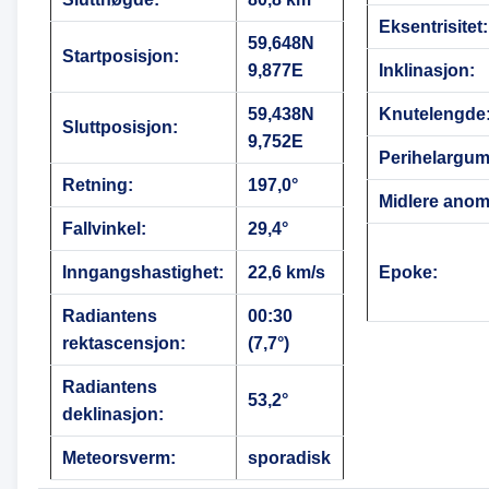
Eksentrisitet:
59,648N
Startposisjon:
9,877E
Inklinasjon:
59,438N
Knutelengde
Sluttposisjon:
9,752E
Perihelargum
Retning:
197,0°
Midlere anoma
Fallvinkel:
29,4°
Inngangshastighet:
22,6 km/s
Epoke:
Radiantens
00:30
rektascensjon:
(7,7°)
Radiantens
53,2°
deklinasjon:
Meteorsverm:
sporadisk