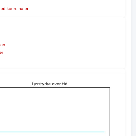
med koordinater
jon
er