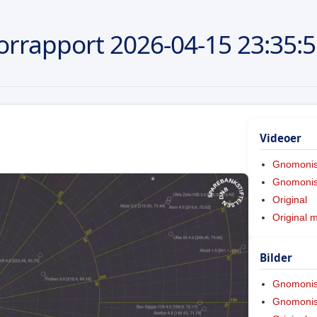
orrapport
2026-04-15
23:35:
Videoer
Gnomoni
Gnomonis
Original
Original 
Bilder
Gnomoni
Gnomonis