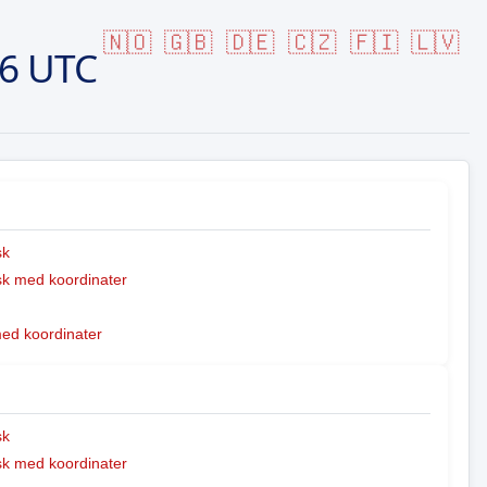
🇳🇴
🇬🇧
🇩🇪
🇨🇿
🇫🇮
🇱🇻
56 UTC
sk
k med koordinater
med koordinater
sk
k med koordinater