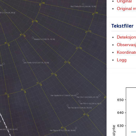
Original
Original 
Tekstfiler
Deteksjon
Observas
Koordinat
Logg