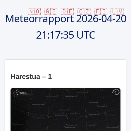
🇳🇴
🇬🇧
🇩🇪
🇨🇿
🇫🇮
🇱🇻
Meteorrapport
2026-04-20
21:17:35 UTC
Harestua – 1