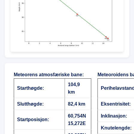
Meteorens atmosfæriske bane
:
Meteoroidens b
104,9
Starthøgde:
Perihelavstan
km
Slutthøgde:
82,4 km
Eksentrisitet:
60,754N
Inklinasjon:
Startposisjon:
15,272E
Knutelengde: