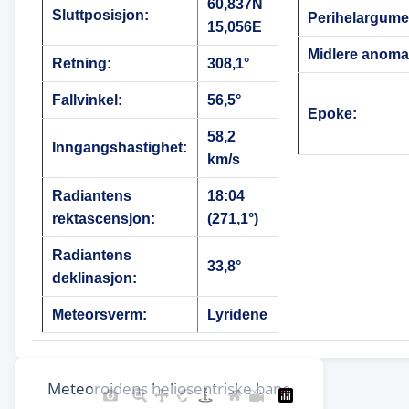
60,837N
Sluttposisjon:
Perihelargume
15,056E
Midlere anomal
Retning:
308,1°
Fallvinkel:
56,5°
Epoke:
58,2
Inngangshastighet:
km/s
Radiantens
18:04
rektascensjon:
(271,1°)
Radiantens
33,8°
deklinasjon:
Meteorsverm:
Lyridene