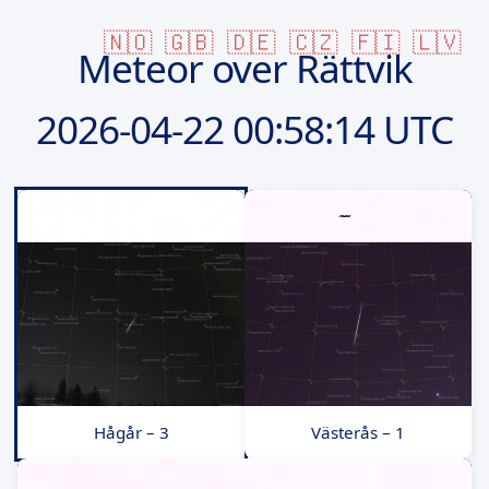
🇳🇴
🇬🇧
🇩🇪
🇨🇿
🇫🇮
🇱🇻
Meteor over Rättvik
2026-04-22
00:58:14 UTC
Hågår – 3
Västerås – 1