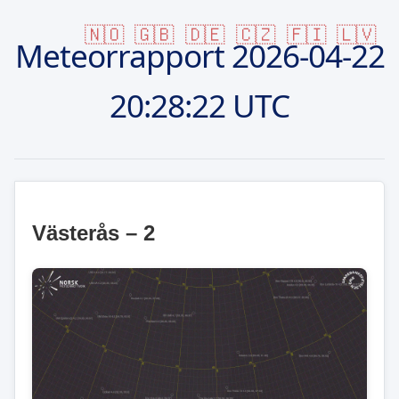
🇳🇴
🇬🇧
🇩🇪
🇨🇿
🇫🇮
🇱🇻
Meteorrapport
2026-04-22
20:28:22 UTC
Västerås – 2