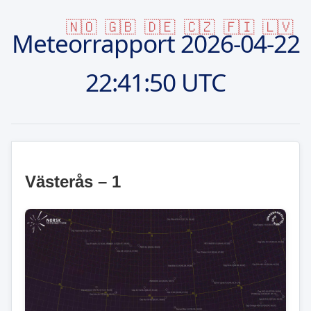
🇳🇴
🇬🇧
🇩🇪
🇨🇿
🇫🇮
🇱🇻
Meteorrapport
2026-04-22
22:41:50 UTC
Västerås – 1