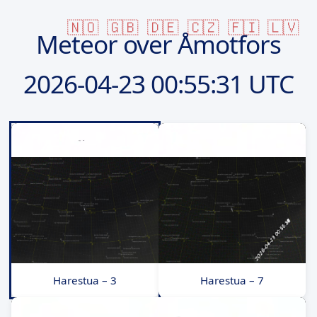
🇳🇴
🇬🇧
🇩🇪
🇨🇿
🇫🇮
🇱🇻
Meteor over Åmotfors
2026-04-23
00:55:31 UTC
Harestua – 3
Harestua – 7