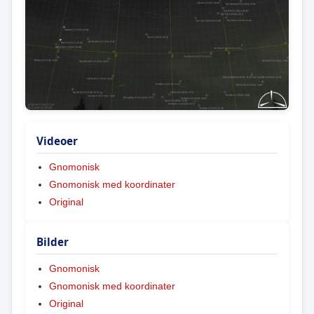
Videoer
Gnomonisk
Gnomonisk med koordinater
Original
Bilder
Gnomonisk
Gnomonisk med koordinater
Original