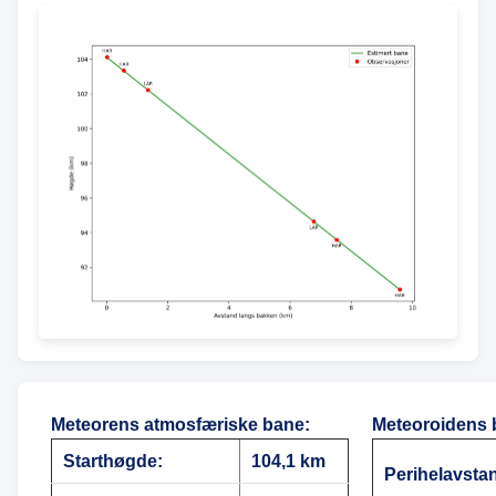
Meteorens atmosfæriske bane
:
Meteoroidens 
Starthøgde:
104,1 km
Perihelavsta