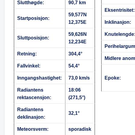
Slutthøgde:
90,7 km
Eksentrisitet:
59,577N
Startposisjon:
12,375E
Inklinasjon:
59,626N
Knutelengde
Sluttposisjon:
12,234E
Perihelargum
Retning:
304,4°
Midlere anoma
Fallvinkel:
54,4°
Inngangshastighet:
73,0 km/s
Epoke:
Radiantens
18:06
rektascensjon:
(271,5°)
Radiantens
32,1°
deklinasjon:
Meteorsverm:
sporadisk