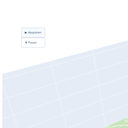
▶ Abspielen
⏸ Pause